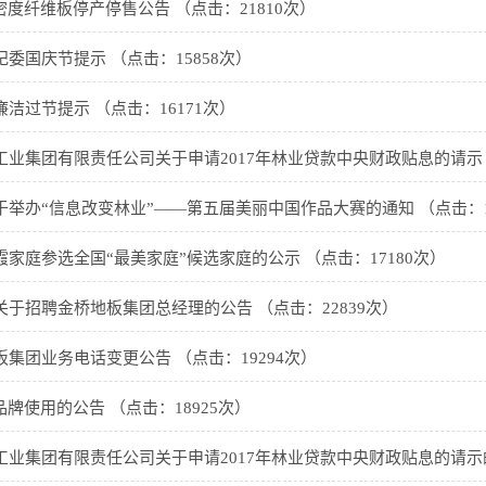
中密度纤维板停产停售公告
（点击：21810次）
团纪委国庆节提示
（点击：15858次）
委廉洁过节提示
（点击：16171次）
林工业集团有限责任公司关于申请2017年林业贷款中央财政贴息的请
关于举办“信息改变林业”——第五届美丽中国作品大赛的通知
（点击：1
晓霞家庭参选全国“最美家庭”候选家庭的公示
（点击：17180次）
团关于招聘金桥地板集团总经理的公告
（点击：22839次）
造板集团业务电话变更公告
（点击：19294次）
”品牌使用的公告
（点击：18925次）
工业集团有限责任公司关于申请2017年林业贷款中央财政贴息的请示的