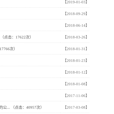
【2019-01-03】
【2018-09-29】
【2018-06-14】
示
（点击：17622次）
【2018-03-26】
7766次）
【2018-01-31】
【2018-01-23】
【2018-01-12】
【2018-01-08】
【2017-11-06】
公...
（点击：40957次）
【2017-03-08】