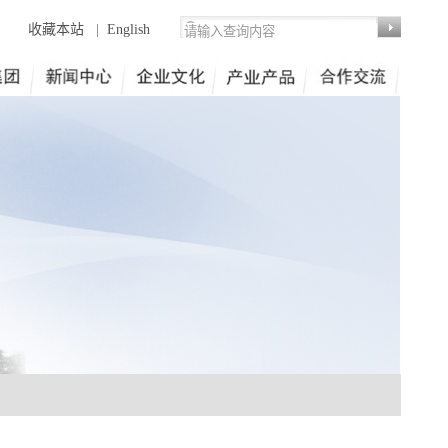
收藏本站
|
English