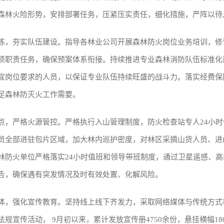
森林火险形势，安排部署任务，压紧压实责任，细化措施，严阵以待
夯实队伍建设。指导各林业公司开展森林防火岗位业务培训，修
项职责任务，确保预案体系衔接。持续推进专业森林消防队伍标准化
宜岗位要求的人员，以保证专业队伍持续旺盛的战斗力。落实经费保
足森林防灭火工作需要。
严格火源管控。严格执行入山管理制度，防火检查站专人24小时
员全部进驻包片区域，加大林内巡护密度，对林区采摘山货人员、进
林防火单位严格落实24小时值班和领导带班制度，通过卫星遥感、
告，确保遇有突发情况及时有效处置、化解风险。
强化宣传教育。坚持线上线下齐发力，采取网络媒体与传统方式
规宣传活动， 9月初以来，累计发放宣传册4750余份，悬挂横幅18