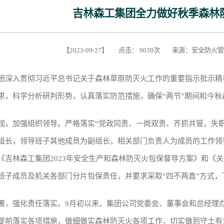
吉林森工集团全力做好秋季森林
【2023-09-27】 点击： 9039次 来源：安全
入贯彻习近平总书记关于森林草原防灭火工作的重要指示批示精神
求，科学分析研判形势，认真落实防范措施，确保“两节”期间和今秋
加强组织领导。严格落实“党政同责、一岗双责、齐抓共管，失职追
组长，领导班子其他成员为副组长，相关部门负责人为成员的工作领
《吉林森工集团2023年安全生产和森林防灭火包保督导方案》和《关
班子成员及机关各部门分片包保责任，并要求采取“四不两直”方式
强化责任落实。9月初以来，集团公司党委会、董事会和总经理办
提前落实各项措施，做细做实森林防灭火各项工作，切实做到守土有