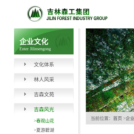
企业文化
Enter Jilinsengong
文化体系
林人风采
吉森文苑
吉森风光
当前位置：
首页
>
企
>春观山花
>夏游碧湖