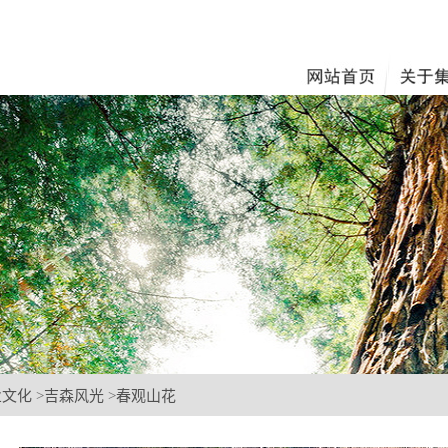
业文化
>
吉森风光
>
春观山花