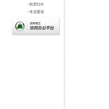
>秋赏红叶
>冬览雾淞