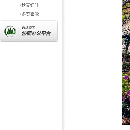
>秋赏红叶
>冬览雾淞