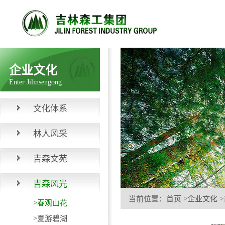
企业文化
Enter Jilinsengong
文化体系
林人风采
吉森文苑
吉森风光
当前位置：
首页
>
企业文化
>
>春观山花
>夏游碧湖