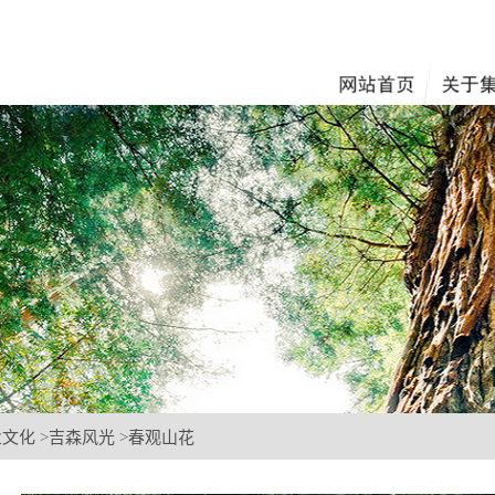
业文化
>
吉森风光
>
春观山花