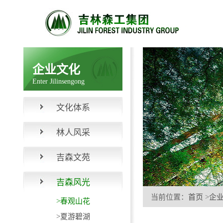
企业文化
Enter Jilinsengong
文化体系
林人风采
吉森文苑
吉森风光
当前位置：
首页
>
企
>春观山花
>夏游碧湖