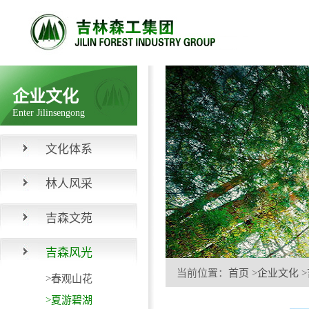
企业文化
Enter Jilinsengong
文化体系
林人风采
吉森文苑
吉森风光
当前位置：
首页
>
企业文化
>
>春观山花
>夏游碧湖