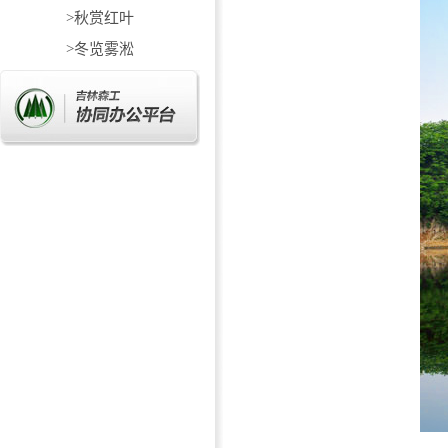
>秋赏红叶
>冬览雾淞