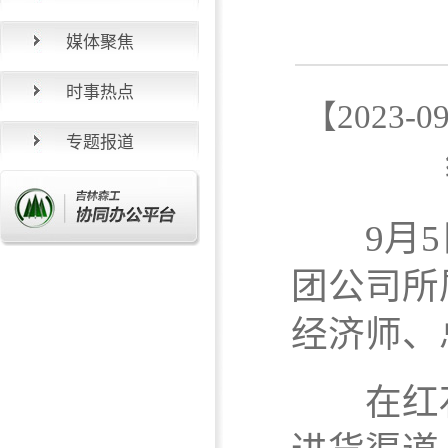
媒体聚焦
时事热点
【2023
专题报道
9月5日
团公司所
经济师、
在红石