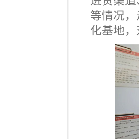
进货渠道
等情况，
化基地，