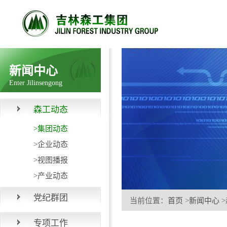
新闻中心
Enter Jilinsengong
森工动态
>集团动态
>企业动态
>视图播报
>产业动态
党纪群团
当前位置：
首页
>
新闻中心
>
专项工作