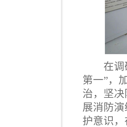
在调研中
第一”，
治，坚决
展消防演
护意识，