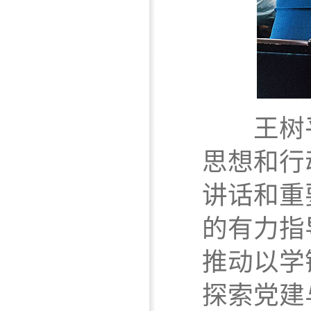
王树平
思想和行
讲话和重
的有力指
推动以学
探索党建