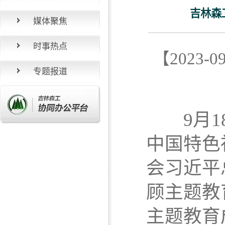
吉林森
媒体聚焦
时事热点
【2023
专题报道
9月18
中国特色
会习近平
顾主题教
主题教育