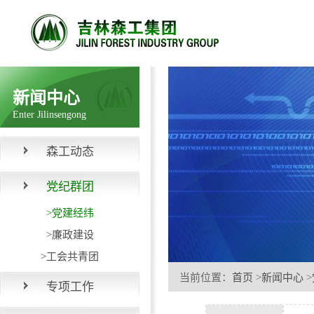
新闻中心
Enter Jilinsengong
森工动态
党纪群团
>党建经纬
>廉政建设
>工会共青团
当前位置：
首页
>
新闻中心
>
专项工作