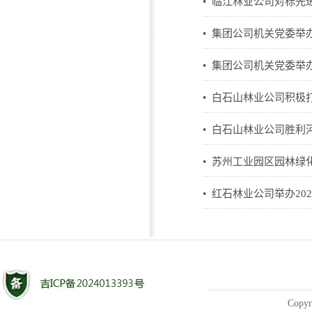
• 临江林业公司对标先
• 集团公司机关党委
• 集团公司机关党委举
• 白石山林业公司积极
• 白石山林业公司胜
• 苏州工业园区园林绿
• 红石林业公司举办2
Copyr