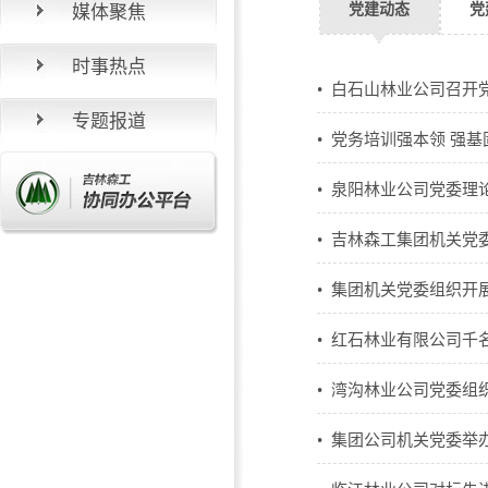
党建动态
党
媒体聚焦
时事热点
• 白石山林业公司召开
专题报道
• 党务培训强本领 强
• 泉阳林业公司党委
• 吉林森工集团机关党
• 集团机关党委组织开
• 红石林业有限公司千
• 湾沟林业公司党委组
• 集团公司机关党委举